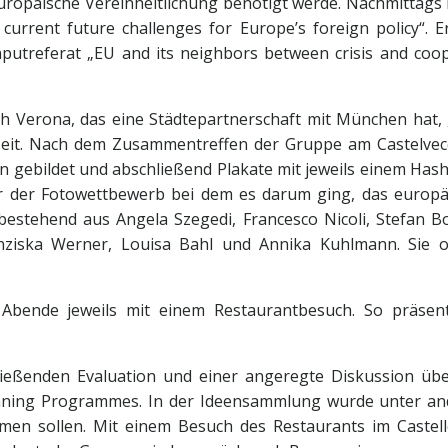
uropäische Vereinheitlichung benötigt werde. ­­­Nachmittags 
current future challenges for Europe’s foreign policy“. 
putreferat „EU and its neighbors between crisis and coop
h Verona, das eine Städtepartnerschaft mit München hat, g
izeit. Nach dem Zusammentreffen der Gruppe am Castelvec
bildet und abschließend Plakate mit jeweils einem Hashta
 der Fotowettbewerb bei dem es darum ging, das europäi
estehend aus Angela Szegedi, Francesco Nicoli, Stefan Bo
nziska Werner, Louisa Bahl und Annika Kuhlmann. Sie org
 Abende jeweils mit einem Restaurantbesuch. So präsenti
eßenden Evaluation und einer angeregte Diskussion übe
ning Programmes. In der Ideensammlung wurde unter ande
 sollen. Mit einem Besuch des Restaurants im Castello