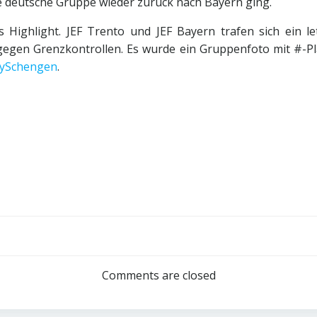
ie deutsche Gruppe wieder zurück nach Bayern ging.
 Highlight. JEF Trento und JEF Bayern trafen sich ein l
gegen Grenzkontrollen. Es wurde ein Gruppenfoto mit #-P
ySchengen
.
Post
navigation
Comments are closed