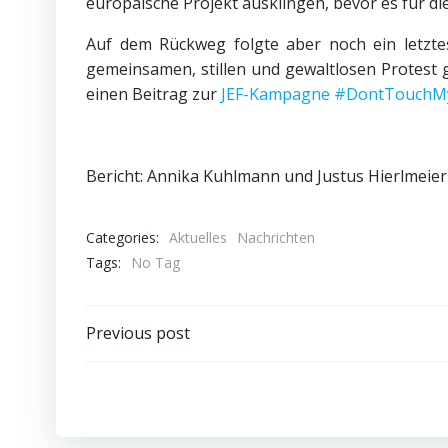
europäische Projekt ausklingen, bevor es für d
Auf dem Rückweg folgte aber noch ein letztes
gemeinsamen, stillen und gewaltlosen Protest 
einen Beitrag zur
JEF-Kampagne #DontTouchM
Bericht: Annika Kuhlmann und Justus Hierlmeier
Categories:
Aktuelles
Nachrichten
Tags:
No Tag
Post
Previous post
navigation