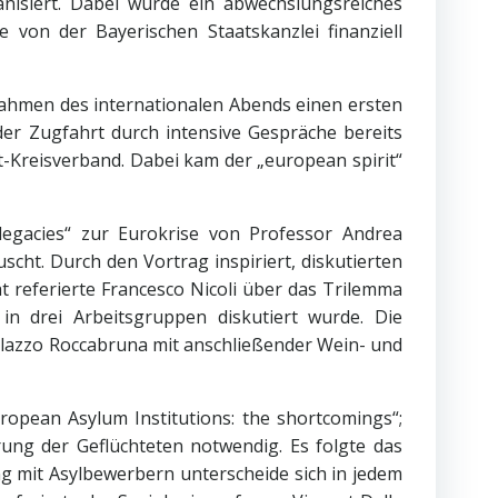
isiert. Dabei wurde ein abwechslungsreiches
 von der Bayerischen Staatskanzlei finanziell
Rahmen des internationalen Abends einen ersten
 der Zugfahrt durch intensive Gespräche bereits
t-Kreisverband. Dabei kam der „european spirit“
egacies“ zur Eurokrise von Professor Andrea
cht. Durch den Vortrag inspiriert, diskutierten
t referierte Francesco Nicoli über das Trilemma
 in drei Arbeitsgruppen diskutiert wurde. Die
Palazzo Roccabruna mit anschließender Wein- und
ropean Asylum Institutions: the shortcomings“;
rung der Geflüchteten notwendig. Es folgte das
ng mit Asylbewerbern unterscheide sich in jedem