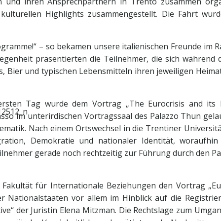
und ihren Ansprechpartnern in Trento zusammen organ
lturellen Highlights zusammengestellt. Die Fahrt wurde
ogramme!“ – so bekamen unsere italienischen Freunde im 
Gelegenheit präsentierten die Teilnehmer, die sich während
 Bier und typischen Lebensmitteln ihren jeweiligen Heima
rsten Tag wurde dem Vortrag „The Eurocrisis and its l
asso im unterirdischen Vortragssaal des Palazzo Thun gelaus
ematik. Nach einem Ortswechsel in die Trentiner Universitä
gration, Demokratie und nationaler Identität, woraufhin
eilnehmer gerade noch rechtzeitig zur Führung durch den 
 Fakultät für Internationale Beziehungen den Vortrag „Eu
Nationalstaaten vor allem im Hinblick auf die Registrie
ective“ der Juristin Elena Mitzman. Die Rechtslage zum Umga