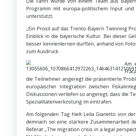
Die Fahrt wurde von einem Team aus Bayern 
Programm mit europa-politischem Input und ku
unterstützt.
„Ein Prosit auf das Trento-Bayern Twinning Pr
Einblick in die bayerische Kultur. Bei dieser 
besser kennenlernen durften, anhand von Fotos,
zum Ausdruck.
Am e
Frac
die Teilnehmer angeregt die präsentierte Probl
europäischer Integration zwischen Fiskalinte
Diskussionen verliefen so angeregt, dass die T
Spezialitätenverkostung im eintrafen.
Am folgenden Tag hielt Leila Gianetto von der
demnach sei eine stärkere Zusammenarbeit der 
Referat „The migration crisis in a legal persp