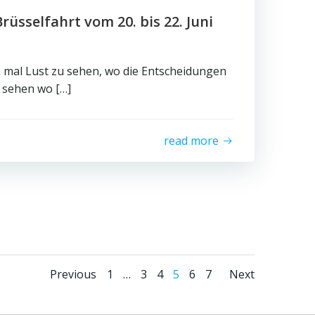
üsselfahrt vom 20. bis 22. Juni
n mal Lust zu sehen, wo die Entscheidungen
 sehen wo […]
read more
Posts
Posts
Posts
Page
Page
Page
Page
Page
Page
Previous
1
…
3
4
5
6
7
Next