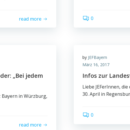
0
read more
by
JEFBayern
März 16, 2017
der: „Bei jedem
Infos zur Land
Liebe JEFerInnen, die
30. April in Regensbu
nz Bayern in Würzburg,
0
read more