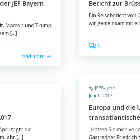
der JEF Bayern
Bericht zur Brüs
Ein Reisebericht von C
wir gemeinsam mit ei
xit, Macron und Trump
rzem […]
0
read more
by
JEFBayern
Juni 1, 2017
Europa und die U
2017
transatlantisch
pril tagte die
„Hätten Sie mich vor 
m Jahr […]
Gastredner Friedrich 