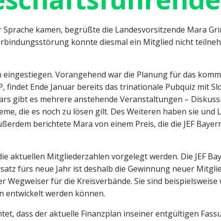
r Sprache kamen, begrüßte die Landesvorsitzende Mara Grim
bindungsstörung konnte diesmal ein Mitglied nicht teilneh
men eingestiegen. Vorangehend war die Planung für das kom
findet Ende Januar bereits das trinationale Pubquiz mit Sl
nars gibt es mehrere anstehende Veranstaltungen – Diskuss
leme, die es noch zu lösen gilt. Des Weiteren haben sie und 
erdem berichtete Mara von einem Preis, die die JEF Bayern
e aktuellen Mitgliederzahlen vorgelegt werden. Die JEF Bay
rsatz fürs neue Jahr ist deshalb die Gewinnung neuer Mitgli
er Wegweiser für die Kreisverbände. Sie sind beispielsweise 
n entwickelt werden können.
tet, dass der aktuelle Finanzplan inseiner entgültigen Fas